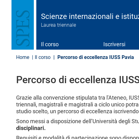
S
a
l
Scienze internazionali e istit
t
Laurea triennale
a
a
l
c
Il corso
Iscriversi
o
n
Home
Il corso
Percorso di eccellenza IUSS Pavia
Social
t
e
Menu
n
Percorso di eccellenza IUS
u
t
o
p
Grazie alla convenzione stipulata tra l'Ateneo, IUSS
r
triennali, magistrali e magistrali a ciclo unico pot
i
studio scelto, un percorso di eccellenza iscrivendo
n
c
Sono messi a disposizione dell’Università degli St
i
disciplinari.
p
Requisiti e modalità di partecipazione sono disponi
a