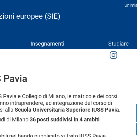
Unimi
Prof
uzioni europee (SIE)
Insegnamenti
Studiare
S Pavia
 Pavia e Collegio di Milano, le matricole dei corsi
ranno intraprendere, ad integrazione del corso di
si alla
Scuola Universitaria Superiore IUSS Pavia.
udi di Milano
36 posti suddivisi in 4 ambiti
bili nel bando pubblicato sul sito IUSS Pavia.